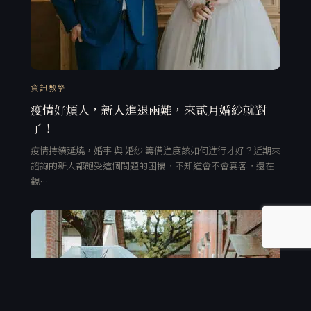
資訊教學
疫情好煩人，新人進退兩難，來貳月婚紗就對
了！
疫情持續延燒，婚事 與 婚紗 籌備進度該如何進行才好？近期來
諮詢的新人都飽受這個問題的困擾，不知道會不會宴客，還在
觀…