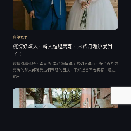
資訊教學
疫情好煩人，新人進退兩難，來貳月婚紗就對
了！
疫情持續延燒，婚事 與 婚紗 籌備進度該如何進行才好？近期來
諮詢的新人都飽受這個問題的困擾，不知道會不會宴客，還在
觀…