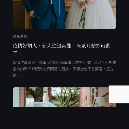
資訊教學
疫情好煩人，新人進退兩難，來貳月婚紗就對
了！
疫情持續延燒，婚事 與 婚紗 籌備進度該如何進行才好？近期來
諮詢的新人都飽受這個問題的困擾，不知道會不會宴客，還在
觀…