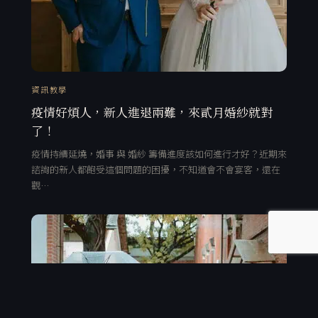
資訊教學
疫情好煩人，新人進退兩難，來貳月婚紗就對
了！
疫情持續延燒，婚事 與 婚紗 籌備進度該如何進行才好？近期來
諮詢的新人都飽受這個問題的困擾，不知道會不會宴客，還在
觀…