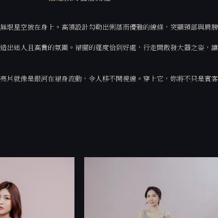
無垠星空披在身上。高領設計勾勒出俐落而優雅的線條，突顯頸部與肩膀
造出迷人且高貴的氛圍。裙擺的蓬度恰到好處，行走間散發大器之姿，讓
亮片就像是銀河在裙身流動，令人移不開視線。穿上它，妳將不只是賓客