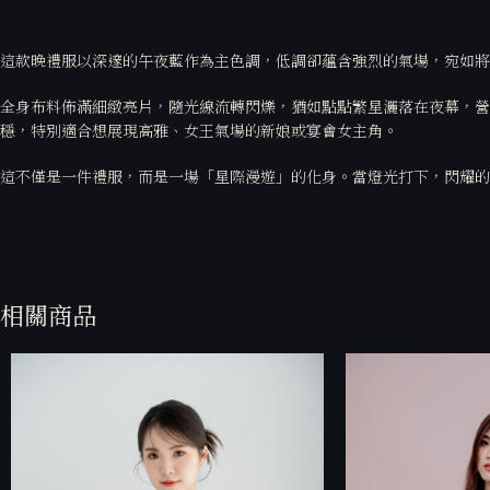
這款晚禮服以深邃的午夜藍作為主色調，低調卻蘊含強烈的氣場，宛如將
全身布料佈滿細緻亮片，隨光線流轉閃爍，猶如點點繁星灑落在夜幕，營
穩，特別適合想展現高雅、女王氣場的新娘或宴會女主角。
這不僅是一件禮服，而是一場「星際漫遊」的化身。當燈光打下，閃耀的
相關商品