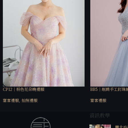
CP12｜粉色花朵晚禮服
BB5｜削肩手工釘珠
宴客禮服
,
拍照禮服
宴客禮服
資訊教學
雙北戶