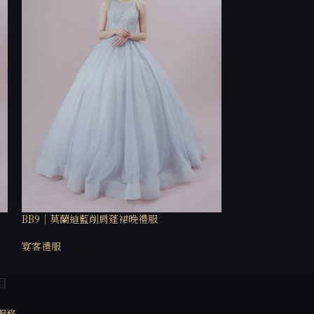
BB9｜莫蘭迪藍削肩蓬裙晚禮服
Bgb19｜銀灰雙
宴客禮服
宴客禮服
目
服務