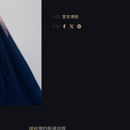
分類:
宴客禮服
分享:
描述
預約租借流程