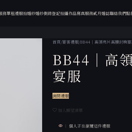
服務
單租禮服
拍婚紗
婚紗側錄
登記拍攝
作品
寫真服務
貳月婚誌
聯絡我們
點
首頁
宴客禮服
BB44｜高領亮片高腰封晚宴
BB44｜高
宴服
詢問禮服
加入願望清單
3
個人正在瀏覽這件禮服