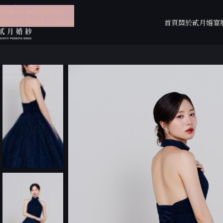
Skip to navigation
Skip to main content
首頁
關於貳月
婚宴