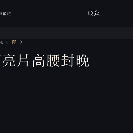
我預約
服
領亮片高腰封晚