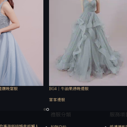
縫鑽晚宴服
BG4｜牛油果綠晚禮服
宴客禮服
禮服分類
服務項
政事務所結婚背板懶人
拍照白紗
婚禮攝影