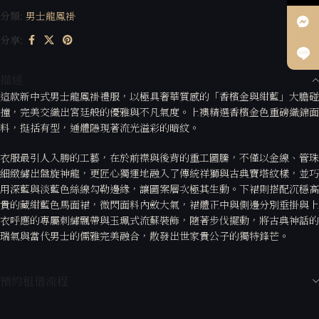
分類:
男士龍鳳褂
分享:
描述
這款新中式男士龍鳳褂禮服，以極具奢華質感的「香檳金與紺藍」大膽碰
撞，完美交織出宮廷般的優雅與不凡氣度。上襖精選香檳金色重磅織錦面
料，挺括有型，通體隱現著流光溢彩的暗紋。
衣服最引人入勝的工藝，在於前襟與後背的重工圖騰，不僅以金線、管珠
細緻繡出盤旋神龍，更匠心獨運地融入了傳統祥獅與古典寶塔紋樣，並巧
用深藍與淡藍色絲線勾勒邊緣，讓圖案層次極其生動。下裙則搭配沉穩高
貴的藏紺藍色馬面裙，微閃面料內斂大氣，裙體正中與側邊分別垂掛與上
衣呼應的專屬刺繡飄帶與玉珮式流蘇裝飾，隨著步伐擺動，將古典神話的
瑞氣與當代男士的儒雅完美融合，散發出世家貴公子的獨特鋒芒。
預約租借流程