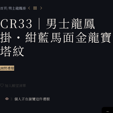
首頁
男士龍鳳褂
CR33｜男士龍鳳
掛・紺藍馬面金龍寶
塔紋
詢問禮服
加入願望清單
3
個人正在瀏覽這件禮服
→