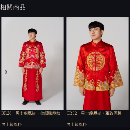
相關商品
BR26｜男士龍鳳掛・金銀騰龍紋
CR32｜男士龍鳳掛・雅致圖騰
男士龍鳳褂
男士龍鳳褂