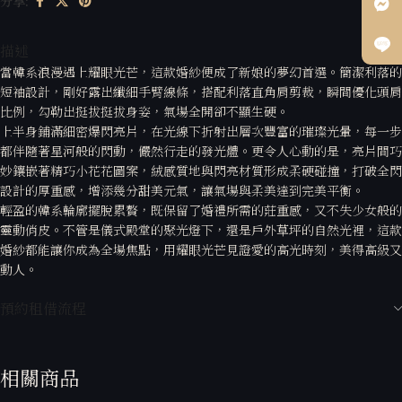
分享:
描述
當韓系浪漫遇上耀眼光芒，這款婚紗便成了新娘的夢幻首選。簡潔利落的
短袖設計，剛好露出纖細手臂線條，搭配利落直角肩剪裁，瞬間優化頭肩
比例，勾勒出挺拔挺拔身姿，氣場全開卻不顯生硬。
上半身鋪滿細密爆閃亮片，在光線下折射出層次豐富的璀璨光暈，每一步
都伴隨著星河般的閃動，儼然行走的發光體。更令人心動的是，亮片間巧
妙鑲嵌著精巧小花花圖案，絨感質地與閃亮材質形成柔硬碰撞，打破全閃
設計的厚重感，增添幾分甜美元氣，讓氣場與柔美達到完美平衡。
輕盈的韓系輪廓擺脫累贅，既保留了婚禮所需的莊重感，又不失少女般的
靈動俏皮。不管是儀式殿堂的聚光燈下，還是戶外草坪的自然光裡，這款
婚紗都能讓你成為全場焦點，用耀眼光芒見證愛的高光時刻，美得高級又
動人。
預約租借流程
相關商品