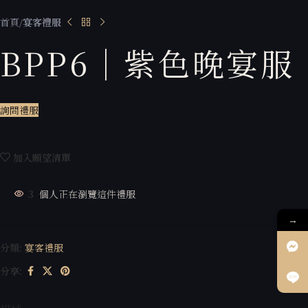
首頁
宴客禮服
BPP6｜紫色晚宴服
詢問禮服
加入願望清單
3
個人正在瀏覽這件禮服
→
分類:
宴客禮服
分享: