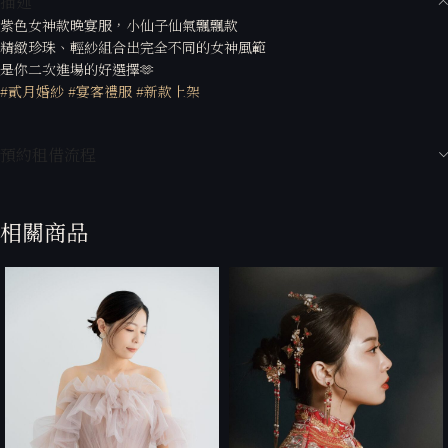
描述
紫色女神款晚宴服，小仙子仙氣飄飄款
精緻珍珠、輕紗組合出完全不同的女神風範
是你二次進場的好選擇🫶
#貳月婚紗
#宴客禮服
#新款上架
預約租借流程
相關商品