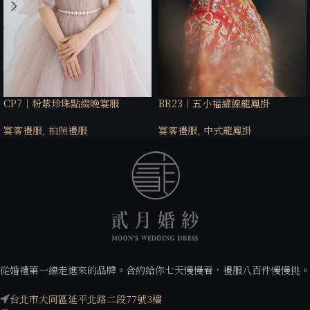
CP7｜粉紫珍珠點綴晚宴服
BR23｜五小福繡線龍鳳掛
宴客禮服
,
拍照禮服
宴客禮服
,
中式龍鳳掛
從婚禮第一線走進來的品牌。合約給你七天慢慢看，禮服八百件慢慢挑。
台北市大同區延平北路二段77號3樓