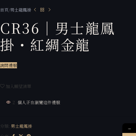
首頁
男士龍鳳褂
CR36｜男士龍鳳
掛・紅綢金龍
詢問禮服
加入願望清單
2
個人正在瀏覽這件禮服
分類:
男士龍鳳褂
→