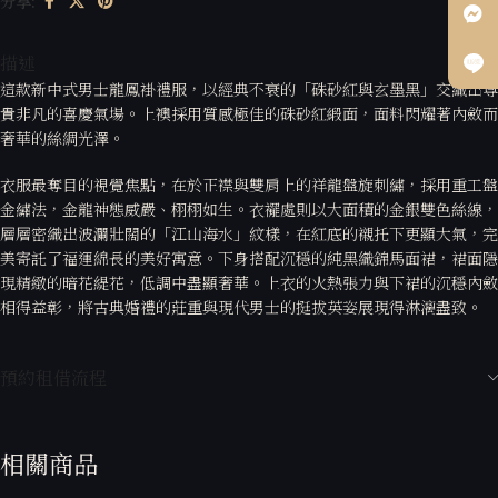
分享:
描述
這款新中式男士龍鳳褂禮服，以經典不衰的「硃砂紅與玄墨黑」交織出尊
貴非凡的喜慶氣場。上襖採用質感極佳的硃砂紅緞面，面料閃耀著內斂而
奢華的絲綢光澤。
衣服最奪目的視覺焦點，在於正襟與雙肩上的祥龍盤旋刺繡，採用重工盤
金繡法，金龍神態威嚴、栩栩如生。衣襬處則以大面積的金銀雙色絲線，
層層密織出波瀾壯闊的「江山海水」紋樣，在紅底的襯托下更顯大氣，完
美寄託了福運綿長的美好寓意。下身搭配沉穩的純黑織錦馬面裙，裙面隱
現精緻的暗花緹花，低調中盡顯奢華。上衣的火熱張力與下裙的沉穩內斂
相得益彰，將古典婚禮的莊重與現代男士的挺拔英姿展現得淋漓盡致。
預約租借流程
相關商品