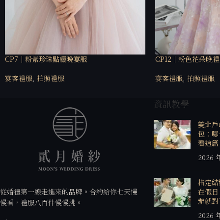
CP7｜粉紫珍珠點綴晚宴服
CP12｜粉色花朵晚
宴客禮服
,
拍照禮服
宴客禮服
,
拍照禮服
資訊教學
雙北戶
包：哪
看這篇
2026 
指定結
從婚禮第一線走進來的品牌。合約給你七天慢
在假日
辦就對
慢看，禮服八百件慢慢挑。
2026 