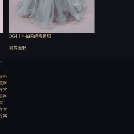
BG4｜牛油果綠晚禮服
BP12｜玫瑰金泡
宴客禮服
宴客禮服
目
服務
服務
方案
服務
案
方案
方案