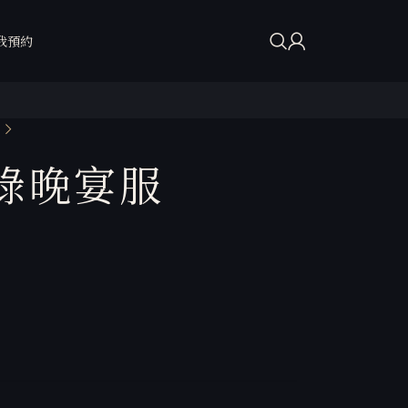
我預約
藤綠晚宴服