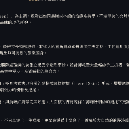
Green）」為主調，散發出如同晨曦森林般的治癒系美學。不走浮誇的亮
品味的現代新娘。
，優雅拉長頸部線條，將迷人的直角肩與鎖骨線條完美定格。工匠運用貴
展現出無可挑剔的緊緻腰身。
於腰際處環繞的誇張立體雲朵造形網紗。設計師耗費大量輕紗手工抓褶，
森林中漫步，充滿靈動的生命力。
極具法式古典浪漫的階梯式蛋糕裙擺（Tiered Skirt）剪裁。層
劇張力的優雅長拖尾。
現，與前幅細肩帶完美呼應。大面積的裸背線條在薄藤綠網紗的襯托下更
，不只是穿上一件禮服，更是在婚禮上譜寫了一首屬於大自然的浪漫詩篇