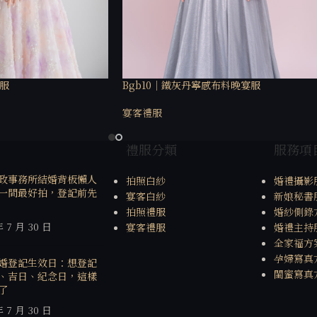
禮服
Bgb10｜鐵灰丹寧感布料晚宴服
宴客禮服
禮服分類
服務項
政事務所結婚背板懶人
拍照白紗
婚禮攝影
一間最好拍，登記前先
宴客白紗
新娘秘書
拍照禮服
婚紗側錄
年 7 月 30 日
宴客禮服
婚禮主持
全家福方
孕婦寫真
婚登記生效日：想登記
閨蜜寫真
、吉日、紀念日，這樣
了
年 7 月 30 日