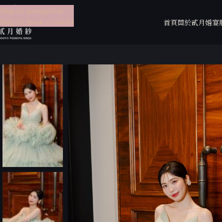
Skip to navigation
Skip to main content
首頁
關於貳月
婚宴