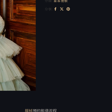
分類:
宴客禮服
分享:
描述
預約租借流程