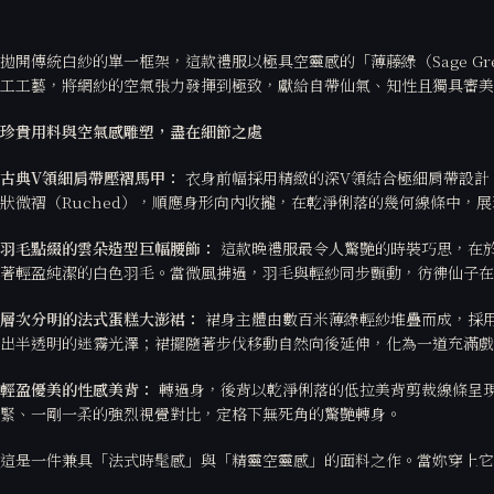
拋開傳統白紗的單一框架，這款禮服以極具空靈感的「薄藤綠（Sage 
工工藝，將網紗的空氣張力發揮到極致，獻給自帶仙氣、知性且獨具審美
珍貴用料與空氣感雕塑，盡在細節之處
古典V領細肩帶壓褶馬甲：
衣身前幅採用精緻的深V領結合極細肩帶設計
狀微褶（Ruched），順應身形向內收攏，在乾淨俐落的幾何線條中，
羽毛點綴的雲朵造型巨幅腰飾：
這款晚禮服最令人驚艷的時裝巧思，在
著輕盈純潔的白色羽毛。當微風拂過，羽毛與輕紗同步顫動，彷彿仙子在
層次分明的法式蛋糕大澎裙：
裙身主體由數百米薄綠輕紗堆疊而成，採用了
出半透明的迷霧光澤；裙擺隨著步伐移動自然向後延伸，化為一道充滿戲
輕盈優美的性感美背：
轉過身，後背以乾淨俐落的低拉美背剪裁線條呈
緊、一剛一柔的強烈視覺對比，定格下無死角的驚艷轉身。
這是一件兼具「法式時髦感」與「精靈空靈感」的面料之作。當妳穿上它