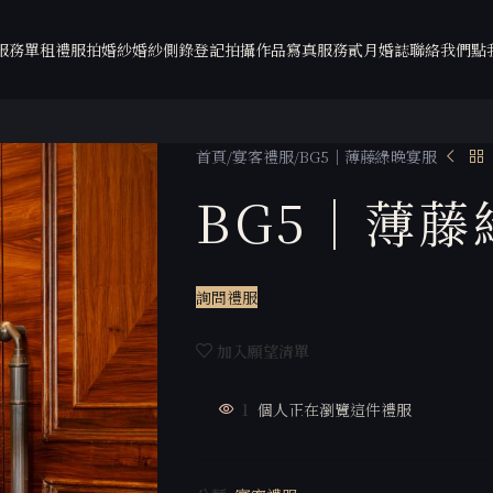
服務
單租禮服
拍婚紗
婚紗側錄
登記拍攝
作品
寫真服務
貳月婚誌
聯絡我們
點
首頁
宴客禮服
BG5｜薄藤綠晚宴服
BG5｜薄
詢問禮服
加入願望清單
1
個人正在瀏覽這件禮服