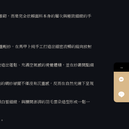
片堆砌，而是完全依賴面料本身的層次與極致細緻的手
重輕紗，在馬甲上純手工打造出細密流暢的縱向放射
營造出蓬鬆、充滿空氣感的視覺體積，並在紗叢間點綴
→
層遞進的網紗裙擺不僅沒有沉重感，反而在自然光線下呈現
顯白皙細緻，與腰間澎湃的羽毛雲朵造型形成一鬆一
。