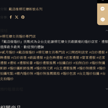
分類:
戴洛維棉花糖新娘系列
分享:
描述
#棉花糖女孩婚紗專門店
『戴洛維婚紗』挑戰成為全台北能讓棉花糖女孩最顯瘦的婚紗店家，禮服
選擇最多最美，歡迎預約體驗
#貳月婚紗
#戴洛維婚紗
#棉花糖女孩專門店
#公開透明店家
#白紗禮服
#
晚禮服
#白紗首選
#緞面禮服
#金色晚禮服
#送客禮服
#宴客禮服
#送客
禮服
#禮秘
#禮服秘書
#婚紗禮服推薦
#拍攝白紗
#拍照白紗
#婚紗照攝
影師
#婚紗攝影師推薦
#婚紗照元素
#台北禮服推薦
#婚紗照棚景
#婚紗
拍攝地點
#棚內婚紗照
#婚紗照推薦風格
#婚紗包套
#台北婚紗拍攝
#台
北拍婚紗
預約租借流程
相關商品