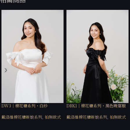
DW3｜棉花糖系列・白紗
DBK1｜棉花糖系列・黑色晚宴服
戴洛維棉花糖新娘系列
,
拍照款式
戴洛維棉花糖新娘系列
,
拍照款式