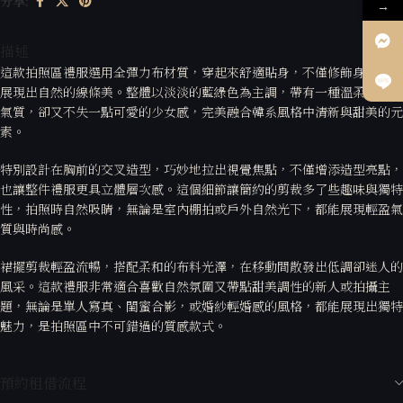
分享:
→
描述
這款拍照區禮服選用全彈力布材質，穿起來舒適貼身，不僅修飾身形，更
展現出自然的線條美。整體以淡淡的藍綠色為主調，帶有一種溫柔優雅的
氣質，卻又不失一點可愛的少女感，完美融合韓系風格中清新與甜美的元
素。
特別設計在胸前的交叉造型，巧妙地拉出視覺焦點，不僅增添造型亮點，
也讓整件禮服更具立體層次感。這個細節讓簡約的剪裁多了些趣味與獨特
性，拍照時自然吸睛，無論是室內棚拍或戶外自然光下，都能展現輕盈氣
質與時尚感。
裙擺剪裁輕盈流暢，搭配柔和的布料光澤，在移動間散發出低調卻迷人的
風采。這款禮服非常適合喜歡自然氛圍又帶點甜美調性的新人或拍攝主
題，無論是單人寫真、閨蜜合影，或婚紗輕婚感的風格，都能展現出獨特
魅力，是拍照區中不可錯過的質感款式。
預約租借流程