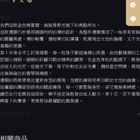
分享:
描述
我們這款金色晚宴服，無疑是聚光燈下的焦點所在。
這款禮服巧妙運用隱隱約約的裸紗設計，為整件禮服增添了一絲若有若無
的朦朧美感。裸紗輕覆，猶如夢幻的薄霧，既展現出女性的嫵媚，又不失
高雅的氛圍。
其上半身全手工釘珠縫製，每一粒珠子都經過精心挑選，由技藝精湛的工
匠細心縫制。細緻的針腳勾勒出精美的圖案，在金色珠粒的點綴下，散發
出迷人的光芒。從燈光下看，珠子折射出五彩光暈，猶如星芒閃爍，展現
出無與倫比的奢華與精緻。
禮服的剪裁更是注重對身型的展現，性感的線條完美勾勒出女性的曲線。
從纖細的腰部到修長的腿部線條，每一寸都緊貼身形，卻又毫無束縛感，
讓您在行走間自信綻放，舉手投足皆散發出迷人魅力。穿上它，您不僅是
晚宴上的貴客，更是那抹最耀眼的風景線。
預約租借流程
相關商品