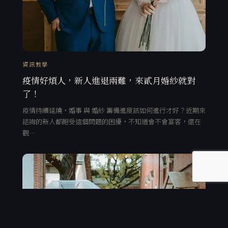
資訊教學
疫情好煩人，新人進退兩難，來貳月婚紗就對
了！
疫情持續延燒，婚事 與 婚紗 籌備進度該如何進行才好？近期來
諮詢的新人都飽受這個問題的困擾，不知道會不會宴客，還在
觀…