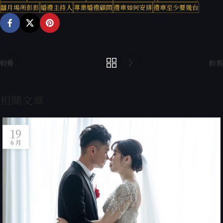
囍月場所彭彭
婚禮主持人
專業婚禮顧問
禮車如何安排
禮車至少要幾台
較新
較舊
相關文章
19
6 月