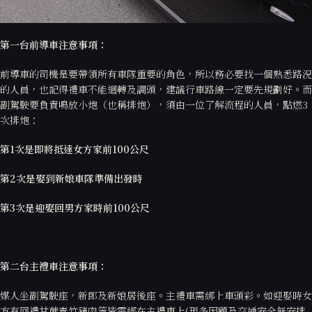
第一台前導車注意事項：
前導車的司機是要帶領所有車隊重要的角色，所以務必要找一個熟悉路況
的人員，也記得禮車不能迴轉及調頭，建議行車路線一定要先規劃好。而
副駕駛要負責鳴放小炮（也稱排炮），須由一位了解流程的人員，點燃3
次排炮：
第1次是即將抵達女方家前100公尺
第2次是娶到新娘車隊準備出發時
第3次是迎娶回男方家時前100公尺
第二台主禮車注意事項：
媒人坐副駕駛座，新郎及新娘居後座。主禮車需綁上車頭彩。如迎娶時女
方有回禮甘蔗青竹豬肉等皆需綁在主禮車上(現多因顧及交通安全無安排