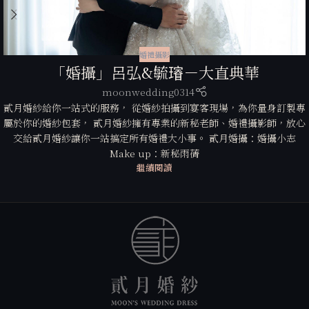
婚禮攝影
「婚攝」呂弘&毓𤩷－大直典華
moonwedding0314
貳月婚紗給你一站式的服務， 從婚紗拍攝到宴客現場，為你量身訂製專
屬於你的婚紗包套， 貳月婚紗擁有專業的新秘老師、婚禮攝影師，放心
交給貳月婚紗讓你一站搞定所有婚禮大小事。 貳月婚攝：婚攝小志
Make up：新秘雨蒨
繼續閱讀