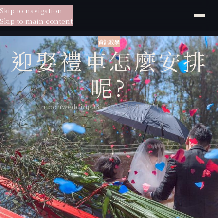
Skip to navigation
貳月
婚紗
Skip to main content
資訊教學
迎娶禮車怎麼安排
呢?
moonwedding0314
On 2016 年 10 月 27 日
迎娶禮車怎麼安排呢?
在協助新人籌備儀式流程時，常常都會有客戶提出禮車相關問題
請問禮車至少要幾台？哪一台是新娘車？車彩？車把花是甚麼？
現在就統一在這兒為大家一起來解答