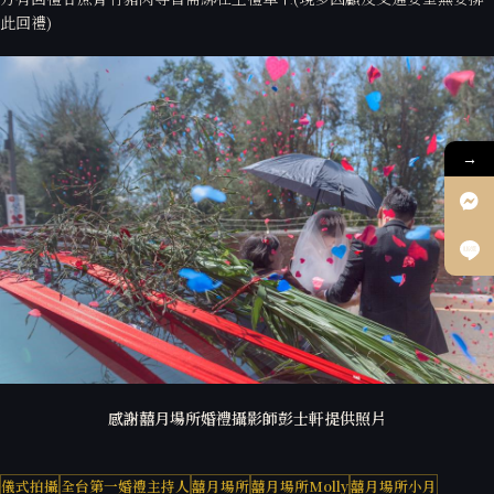
此回禮)
→
感謝囍月場所婚禮攝影師彭士軒提供照片
儀式拍攝
全台第一婚禮主持人
囍月場所
囍月場所Molly
囍月場所小月