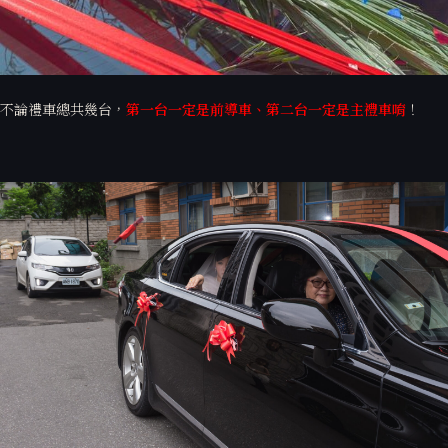
依照雙方提親談定，安排禮車數量，
至少2台，3、6
都是非常常見的（但
請記得避開8唷！8有別、掰掰再見的意思）
不論禮車總共幾台，
第一台一定是前導車、第二台一定是主禮車唷
！