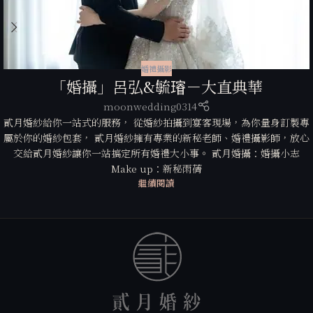
婚禮攝影
「婚攝」呂弘&毓𤩷－大直典華
moonwedding0314
貳月婚紗給你一站式的服務， 從婚紗拍攝到宴客現場，為你量身訂製專
屬於你的婚紗包套， 貳月婚紗擁有專業的新秘老師、婚禮攝影師，放心
交給貳月婚紗讓你一站搞定所有婚禮大小事。 貳月婚攝：婚攝小志
Make up：新秘雨蒨
繼續閱讀