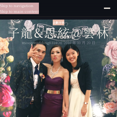
Skip to navigation
貳月
婚紗
Skip to main content
企劃分享
子龍&思絃@雲林
moonwedding0314
On 2016 年 10 月 20 日
如果說熱戀的甜蜜讓人上癮，那磨合過的成長會更讓人珍惜。好不容易，
子龍跟思絃一起走過了遠距戀愛的考驗、價值觀的差異，甚至經歷了生命
中出乎意料的挑戰，慶幸在這一切之後，他們依舊緊牽不放的雙手才能讓
我們見證幸福。
婚禮前後，新娘思絃跟小芳聊起了籌備婚禮的心情，在每一個感受的背
後，都有著它們產生的故事，而在情緒消化後，總會找到前進的方法。就
像愛情，結合來自不同成長背景的兩個人，即使個性截然不同，也會在磨
合後找到一起前進的方法。
在訪談時，思絃告訴我，她想讓在天上的爸爸陪著她出嫁，喜宴當天我請
思絃準備與爸爸的合照，在思絃跟媽媽進場的同時，我跟大家介紹這位思
絃生命中第一個愛上的男人-最親愛的爸爸。代替思絃說出對爸爸的思