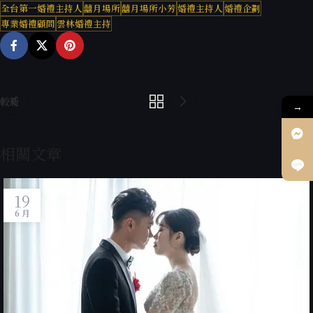
全台第一婚禮主持人
囍月場所
囍月場所小芳
婚禮主持人
婚禮企劃
專業婚禮顧問
雲林婚禮主持
較新
較舊
→
相關文章
19
6 月