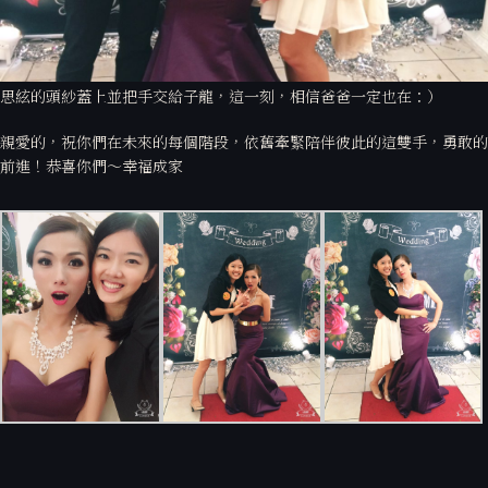
念：「從小在爸爸的羽翼被保護著、被疼愛著，在他身邊我永遠能做個無
憂無慮的女兒，爸爸外表粗曠，但內心的溫柔總讓我覺得安心，雖然今天
他無法來到現場，但爸爸已經永遠活在我的心中，陪伴著我走過人生每一
個階段。」，當天我們將大家的祝福化為爸爸對女兒的祝福，陪著媽媽將
思絃的頭紗蓋上並把手交給子龍，這一刻，相信爸爸一定也在：）
親愛的，祝你們在未來的每個階段，依舊牽緊陪伴彼此的這雙手，勇敢的
前進！恭喜你們～幸福成家