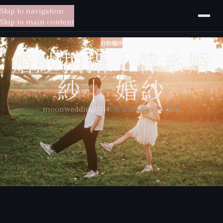
Skip to navigation
貳月
婚紗
Skip to main content
自助婚紗
婚紗拍攝｜韓系婚
紗｜ 婚紗
moonwedding0314
On 2025 年 6 月 20 日
婚紗攝影：貳月婚紗阿甘
新娘秘書：貳月婚紗Connie
拍攝地點：貳月攝影棚、大同大學、砲台公園