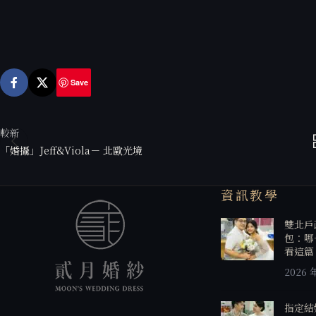
較新
「婚攝」Jeff&Viola－ 北歐光境
資訊教學
雙北戶
包：哪
看這篇
2026 
指定結
從婚禮第一線走進來的品牌。合約給你七天慢
在假日
辦就對
慢看，禮服八百件慢慢挑。
2026 
台北市大同區延平北路二段77號3樓
電話: 02-2591-9792
婚禮倒
Email:
每個月
moonwedding0314@gmail.com
2026 
貳