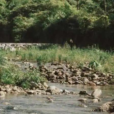
2026 年 7 月 30 日
指定結婚登記生效日：想登記
在假日、吉日、紀念日，這樣
辦就對了
2026 年 7 月 30 日
婚禮倒數 12 個月籌備時間軸：
每個月該做什麼，一次列給你
2026 年 7 月 30 日
婚誌分類
資訊教學