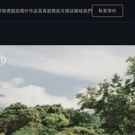
單租禮服
拍婚紗
作品
寫真服務
貳月婚誌
聯絡我們
點我預約
紗
最新文章
「貳月婚攝」軍毅＆云心 – 徐
州路２號
2022 年 4 月 21 日
雙北戶政事務所結婚背板懶人
包：哪一間最好拍，登記前先
看這篇