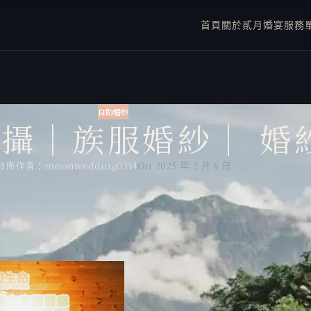
首頁
關於貳月
婚宴服務
自助婚紗
攝｜族服婚紗｜ 婚
發佈作者：
moonwedding0314
On 2025 年 2 月 6 日
貳月婚紗阿甘
月婚紗Nicole
點：花蓮