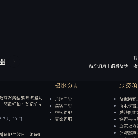
較
婚紗拍攝｜浪漫婚紗｜ 婚
禮服分類
服務
政事務所結婚背板懶人
拍照白紗
婚禮攝影
一間最好拍，登記前先
宴客白紗
新娘秘書
拍照禮服
婚紗側錄
年 7 月 30 日
宴客禮服
婚禮主持
全家福方
孕婦寫真
婚登記生效日：想登記
閨蜜寫真
、吉日、紀念日，這樣
了
年 7 月 30 日
數 12 個月籌備時間軸：
該做什麼，一次列給你
年 7 月 30 日
月婚紗
2026 CREATED BY
Design by
The Unicorn Workshop