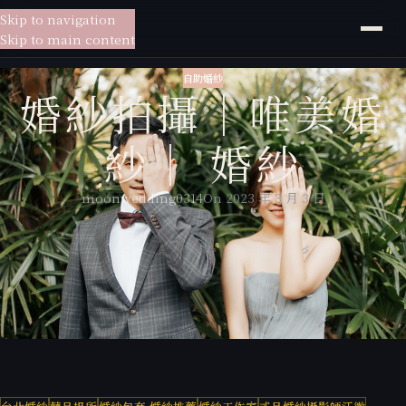
Skip to navigation
貳月
婚紗
Skip to main content
自助婚紗
婚紗拍攝｜唯美婚
紗｜ 婚紗
moonwedding0314
On 2023 年 3 月 3 日
婚紗攝影：貳月婚紗江徽
新娘秘書：貳月婚紗LYDIA
拍攝地點：貳月婚紗攝影棚、陽明山、海邊
新人姓名：霈諄＆乙婷