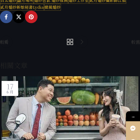
台北婚紗
囍月場所
婚紗包套.婚紗推薦
婚紗工作室
貳月婚紗攝影師江徽
貳月婚紗新娘秘書Lydia
韓風婚紗
較新
較舊
相關文章
17
6 月
→