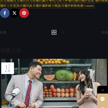
台北婚攝
台北婚紗
台北拍婚紗
囍月場所
大同大學婚紗
婚紗
婚紗包套.婚紗推薦
婚紗工作室
美式婚紗
貳月婚紗攝影師大熊
貳月婚紗新娘秘書Connie
較新
較舊
相關文章
17
6 月
→