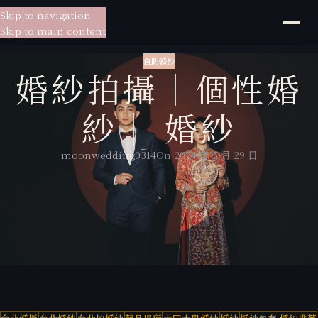
Skip to navigation
貳月
婚紗
Skip to main content
自助婚紗
婚紗拍攝｜個性婚
紗｜ 婚紗
moonwedding0314
On 2024 年 5 月 29 日
婚紗攝影：貳月婚紗大熊
新娘秘書：貳月婚紗Connie
拍攝地點：
貳月攝影棚
、大同大學
新人姓名：CHEN&YU