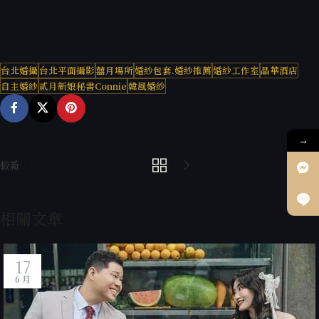
台北婚攝
台北平面攝影
囍月場所
婚紗包套.婚紗推薦
婚紗工作室
晶華酒店
自主婚紗
貳月新娘秘書Connie
韓風婚紗
→
較新
較舊
相關文章
17
6 月