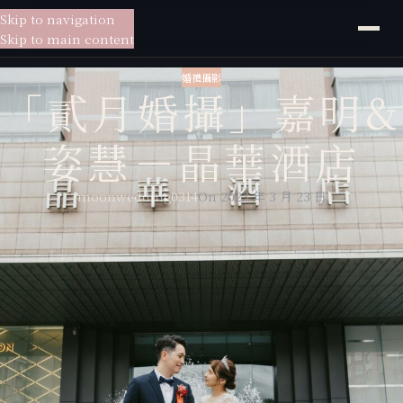
Skip to navigation
貳月
婚紗
Skip to main content
婚禮攝影
「貳月婚攝」嘉明&
姿慧－晶華酒店
moonwedding0314
On 2023 年 3 月 23 日
貳月婚紗給你一站式的服務，
從婚紗拍攝到宴客現場，為你量身訂製專屬於你的婚紗包套，
貳月婚紗擁有專業的新秘老師、婚禮攝影師，放心交給貳月婚紗讓你一站
搞定所有婚禮大小事。
貳月婚攝：婚攝安森
Make up：
新秘Connie