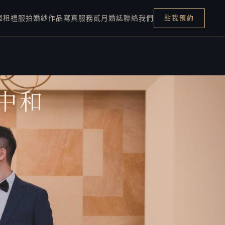
單租禮服
拍婚紗
作品
寫真服務
貳月婚誌
聯絡我們
點我預約
中和
最新文章
「貳月婚攝」軍毅＆云心 – 徐
州路２號
2022 年 4 月 21 日
雙北戶政事務所結婚背板懶人
包：哪一間最好拍，登記前先
看這篇