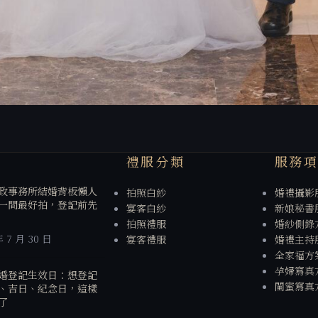
禮服分類
服務
政事務所結婚背板懶人
拍照白紗
婚禮攝影
一間最好拍，登記前先
宴客白紗
新娘秘書
拍照禮服
婚紗側錄
年 7 月 30 日
宴客禮服
婚禮主持
全家福方
孕婦寫真
婚登記生效日：想登記
閨蜜寫真
、吉日、紀念日，這樣
了