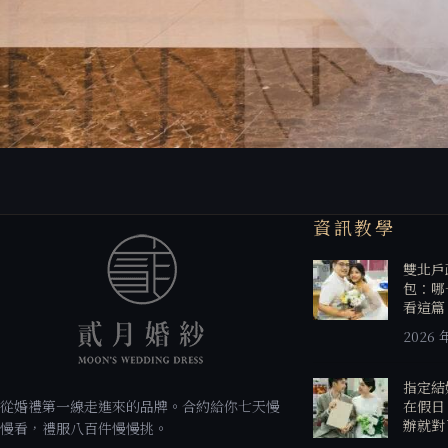
資訊教學
雙北戶
包：哪
看這篇
2026 
指定結
從婚禮第一線走進來的品牌。合約給你七天慢
在假日
辦就對
慢看，禮服八百件慢慢挑。