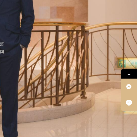
2026 年 7 月 30 日
指定結婚登記生效日：想登記
在假日、吉日、紀念日，這樣
辦就對了
2026 年 7 月 30 日
舊
花園
婚禮倒數 12 個月籌備時間軸：
每個月該做什麼，一次列給你
2026 年 7 月 30 日
→
婚誌分類
資訊教學