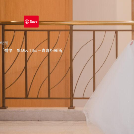
Save
較新
「婚攝」璧朗&羽庭－青青格麗斯