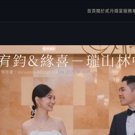
首頁
關於貳月
婚宴服務
婚禮攝影
宥鈞&緣喜－瓏山林
發佈作者：
moonwedding0314
On 2025 年 11 月 26 日
一站式的服務，
量身訂製專屬於你的婚紗包套，
放心交給貳月婚紗讓你一站搞定所有婚禮大小事。
：婚攝詩雨
p：新秘HAHA