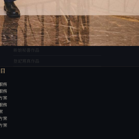
企劃分享
婚禮攝影作品
婚紗攝影作品
婚紗側錄作品
新娘秘書作品
登記寫真作品
項目
服務
服務
方案
服務
案
方案
方案