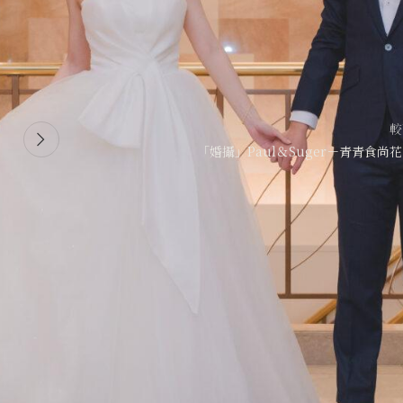
較
「婚攝」Paul＆Suger－青青食尚