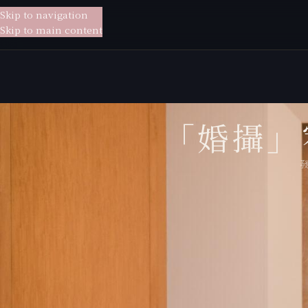
Skip to navigation
貳月
婚紗
Skip to main content
「婚攝」
貳月婚紗給你
從婚紗拍攝到宴客現場，為你
貳月婚紗擁有專業的新秘老師、婚禮攝影師，
貳月婚攝
Make u